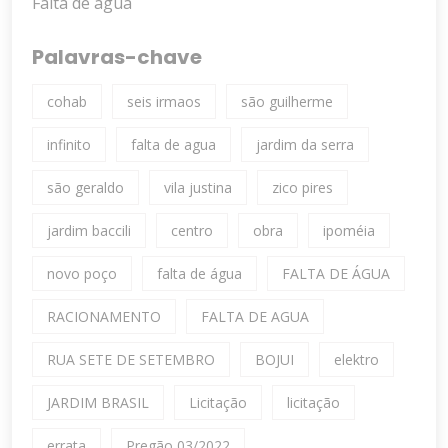
Falta de água
Palavras-chave
cohab
seis irmaos
são guilherme
infinito
falta de agua
jardim da serra
são geraldo
vila justina
zico pires
jardim baccili
centro
obra
ipoméia
novo poço
falta de água
FALTA DE ÁGUA
RACIONAMENTO
FALTA DE AGUA
RUA SETE DE SETEMBRO
BOJUI
elektro
JARDIM BRASIL
Licitação
licitação
errata
Pregão 03/2022