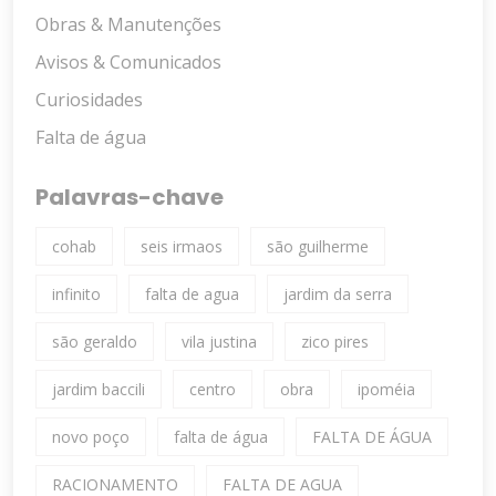
Obras & Manutenções
Avisos & Comunicados
Curiosidades
Falta de água
Palavras-chave
cohab
seis irmaos
são guilherme
infinito
falta de agua
jardim da serra
são geraldo
vila justina
zico pires
jardim baccili
centro
obra
ipoméia
novo poço
falta de água
FALTA DE ÁGUA
RACIONAMENTO
FALTA DE AGUA